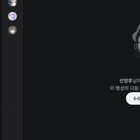
선망후
님의
이 행성의 다음