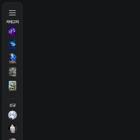
라이
씨미
카테고리
신규