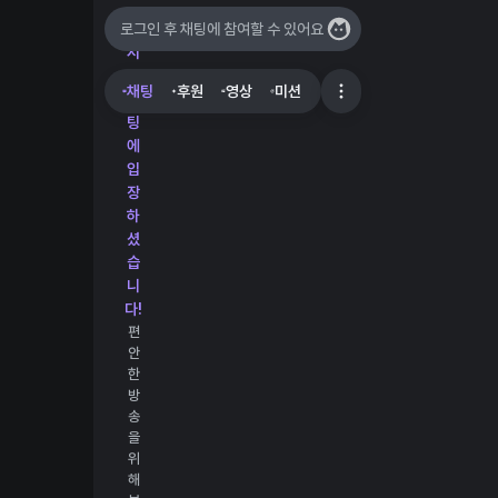
로그인 후 채팅에 참여할 수 있어요
실
시
간
채팅
후원
영상
미션
채
팅
에
입
장
하
셨
습
니
다!
편
안
한
방
송
을
위
해