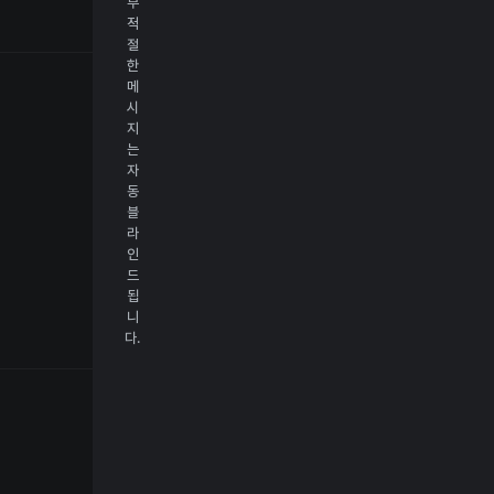
부
적
절
한
메
시
지
는
자
동
블
라
인
드
됩
니
다.