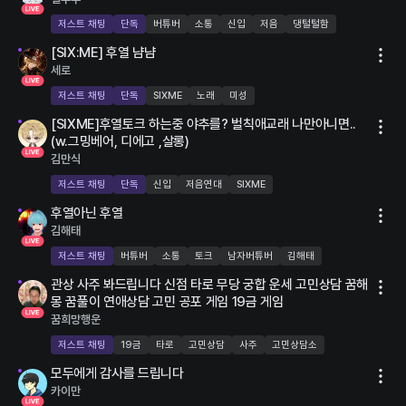
저스트 채팅
단독
버튜버
소통
신입
저음
댕털털함
LIVE
[SIX:ME] 후열 냠냠
4명
세로
저스트 채팅
단독
SIXME
노래
미성
LIVE
[SIXME]후열토크 하는중 야추를? 벌칙애교래 나만아니면..
9명
(w.그밍베어, 디에고 ,살롱)
김만식
저스트 채팅
단독
신입
저음연대
SIXME
LIVE
후열아닌 후열
김해태
저스트 채팅
버튜버
소통
토크
남자버튜버
김해태
LIVE
관상 사주 봐드립니다 신점 타로 무당 궁합 운세 고민상담 꿈해
1명
몽 꿈풀이 연애상담 고민 공포 게임 19금 게임
꿈희망행운
저스트 채팅
19금
타로
고민상담
사주
고민상담소
LIVE
모두에게 감사를 드립니다
카이만