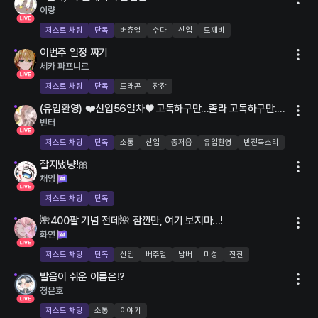
이량
저스트 채팅
단독
버츄얼
수다
신입
도깨비
LIVE
이번주 일정 짜기
2명
세카 파프니르
저스트 채팅
단독
드래곤
잔잔
LIVE
(유입환영) ❤️신입56일차♥️ 고독하구만...졸라 고독하구만....
12명
빈터
저스트 채팅
단독
소통
신입
중저음
유입환영
반전목소리
LIVE
잘지냈냥!🎀
13명
채잉
저스트 채팅
단독
LIVE
🌺400팔 기념 전데🌺 잠깐만, 여기 보지마...!
86명
화연
저스트 채팅
단독
신입
버추얼
남버
미성
잔잔
LIVE
발음이 쉬운 이름은!?
1명
청은호
저스트 채팅
소통
이야기