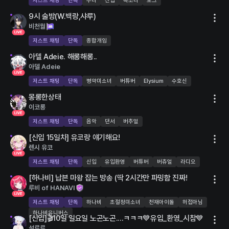
저스트 채팅
단독
수다
신입
목소리
토크
LIVE
9시 술방(W.백랑,샤루)
5명
비천월
19세 연령 제한
저스트 채팅
단독
종합개임
LIVE
아델 Adeie. 해롱해롱..
10명
아델 Adeie
저스트 채팅
단독
병약미소녀
버튜버
Elysium
수호신
LIVE
몽롱한상태
20명
이코롱
저스트 채팅
단독
음악
댄서
버추얼
LIVE
15명
[신입 15일차] 유코랑 얘기해요!
렌시 유코
저스트 채팅
단독
신입
유입환영
버튜버
버츄얼
라디오
LIVE
[하나비] 납븐 마왕 잡는 방송 (딱 2시간만 파밍함 진짜!
276명
루비 of HANAVI
저스트 채팅
단독
하나비
초절정미소녀
천재아이돌
허접아님
하나비유니버스
LIVE
[신입]🎬10일 일요일 노곤노곤....ㅋㅋㅋ💙유입_환영_시참💙
6명
설루루