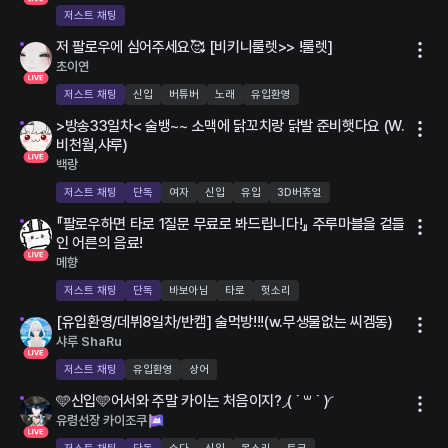
저스트 채팅
LIVE
저 팔로우에 심어주세요🥰 [비키니룰렛>> !룰렛]
1명
초이연
저스트 채팅
신입
버튜버
노래
유입환영
LIVE
>방송33일차< 술뱅~~ 소맥에 닭꼬치랑 닭발 준비햇다요 (W.
6명
비천월,샤루)
백랑
19세 연령 제한
저스트 채팅
단독
여자
신입
유입
3D버츄얼
LIVE
『팔로우하면 타로 1질문 무료로 봐드립니다!』 주루마블을 겉들
29명
인 어른의 음료!
메향
19세 연령 제한
저스트 채팅
단독
바보아님
타로
헛소리
LIVE
[유입환영/데뷔8일차/반캠] 술먹방!!!(w.무생물없는 씨겜동)
4명
샤루 ShaRu
19세 연령 제한
저스트 채팅
유입환영
상어
LIVE
🩵신입🩵어서와 주말 카이는 처음이지?◞( ˙ ꒳ ˙ )◜
15명
유령선장 카이조쿠