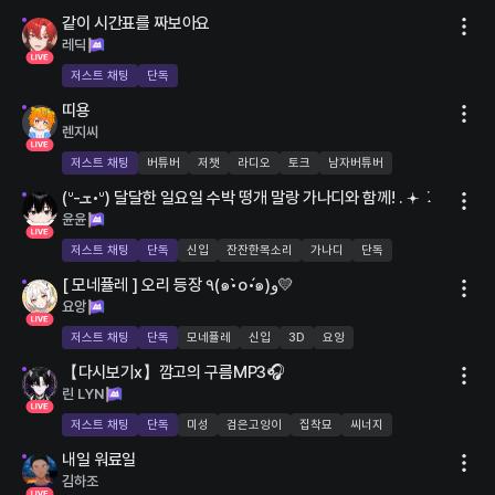
LIVE
같이 시간표를 짜보아요
4명
레딕
저스트 채팅
단독
LIVE
띠용
렌지씨
저스트 채팅
버튜버
저챗
라디오
토크
남자버튜버
LIVE
35명
(ᐡ-ܫ•ᐡ) 달달한 일요일 수박 떵개 말랑 가나디와 함께! . 𖥔 ݁ ˖
윤윤
저스트 채팅
단독
신입
잔잔한목소리
가나디
단독
LIVE
53명
[ 모네퓰레 ] 오리 등장 ٩(๑•̀o•́๑)و💛
요앙
저스트 채팅
단독
모네퓰레
신입
3D
요앙
LIVE
【다시보기x】깜고의 구름MP3🎧
125명
린 LYN
저스트 채팅
단독
미성
검은고양이
집착묘
씨너지
LIVE
내일 워료일
김하조