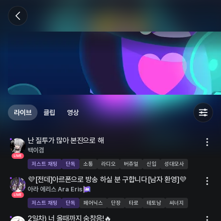
라이브
클립
영상
LIVE
난 질투가 많아 본진으로 해
6명
백이겸
저스트 채팅
단독
소통
라디오
버츄얼
신입
성대모사
LIVE
💜[전데]아르폰으로 방송 하실 분 구합니다[남자 환영]💜
69명
아라 에리스 Ara Eris
저스트 채팅
단독
페어닉스
단장
타로
테토남
씨너지
LIVE
2일차) 너 올때까지 숨참음!🔥
4명