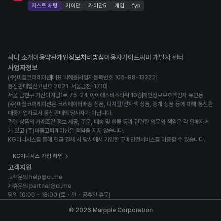
저스트 채팅
카이만
카이만5
게임
fyp
씨미 소개
이용약관
개인정보처리방침
이용자가이드
씨미 개발자 센터
사업자정보
(주)마플코퍼레이션
대표 박혜윤
사업자등록번호 105-88-13322
통신판매업신고번호 2021-서울금천-1710
서울 금천구 가산디지털1로 75-24 아이에스비즈타워 10층
개인정보보호책임자 유인동
(주)마플코퍼레이션은 크리에이터배송 상품, 디지털/전자책 상품, 중개 상품 등에 대해 통신판
매중개업자로서 통신판매의 당사자가 아닙니다.
관련 상품의 거래조건 정보 제공, 주문, 배송 및 환불 등과 관련한 의무와 책임은 각 판매자에
게 있고 (주)마플코퍼레이션은 책임을 지지 않습니다.
KG이니시스를 통해 현금 결제 시 당사에서 가입한 구매안전서비스를 이용할 수 있습니다.
KG이니시스 가입 확인
고객지원
고객문의 help@ci.me
제휴문의 partner@ci.me
평일 10:00 ~ 18:00 (토・일・공휴일 휴무)
© 2026 Marpple Corporation