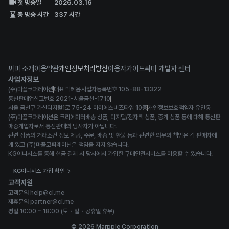
첫 방송일
2026.03.16
총 방송 시간
337 시간
씨미 소개
이용약관
개인정보처리방침
이용자가이드
씨미 개발자 센터
사업자정보
(주)마플코퍼레이션
대표 박혜윤
사업자등록번호 105-88-13322
통신판매업신고번호 2021-서울금천-1710
서울 금천구 가산디지털1로 75-24 아이에스비즈타워 10층
개인정보보호책임자 유인동
(주)마플코퍼레이션은 크리에이터배송 상품, 디지털/전자책 상품, 중개 상품 등에 대해 통신판
매중개업자로서 통신판매의 당사자가 아닙니다.
관련 상품의 거래조건 정보 제공, 주문, 배송 및 환불 등과 관련한 의무와 책임은 각 판매자에
게 있고 (주)마플코퍼레이션은 책임을 지지 않습니다.
KG이니시스를 통해 현금 결제 시 당사에서 가입한 구매안전서비스를 이용할 수 있습니다.
KG이니시스 가입 확인
고객지원
고객문의 help@ci.me
제휴문의 partner@ci.me
평일 10:00 ~ 18:00 (토・일・공휴일 휴무)
© 2026 Marpple Corporation