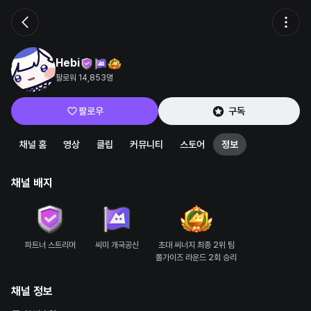
Hebi
팔로워 14,853명
팔로우
구독
채널 홈
영상
클립
커뮤니티
스토어
정보
채널 배지
파트너 스트리머
씨미 개국공신
초대 씨너지 최종 2위 팀

폴가이즈 라운드 2회 승리
채널 정보