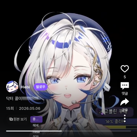
5
Hebi
팔로우
댓글
닥터 콜미!!!!!!!!!!!!!!!!!!
15회
2026.05.06
공유
원본 보기
종합게임
헤비
라이브
클립
영상
로그인
머찐
hebi
사람