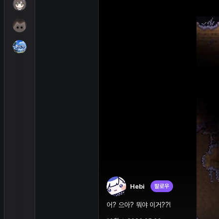
Hebi
팔로우
어? 으아? 뭐야 이거??!