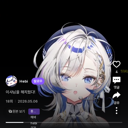
4
Hebi
팔로우
댓글
이샤님을 해치웠다!
18회
2026.05.06
공유
원본 보기
종합게임
헤비
라이브
클립
영상
로그인
머찐
hebi
사람