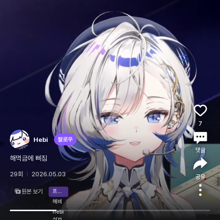
7
Hebi
팔로우
댓글
해먹금에 삐짐
29회
2026.05.03
공유
원본 보기
프로젝트 좀보이드
헤비
라이브
클립
영상
로그인
머찐
hebi
사람